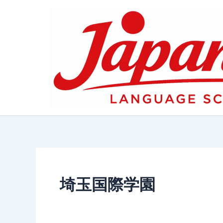
内
容
を
ス
キ
ッ
プ
埼玉国際学園